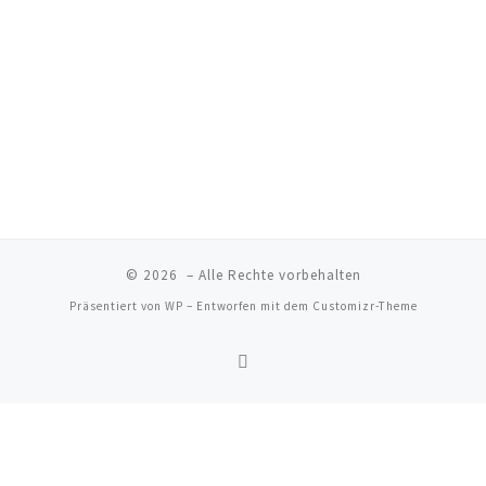
t
l
.
a
t
u
l
n
t
g
u
A
n
n
s
g
© 2026
– Alle Rechte vorbehalten
i
e
Präsentiert von
WP
– Entworfen mit dem
Customizr-Theme
c
n
h
S
t
e
u
n
c
-